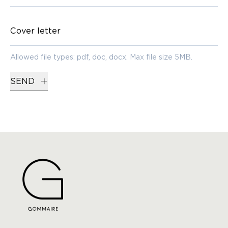
Cover letter
Allowed file types: pdf, doc, docx. Max file size 5MB.
SEND